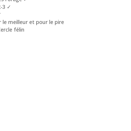
2-3 ✓
✓
le meilleur et pour le pire
rcle félin
T