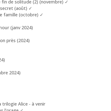
 fin de solitude (2) (novembre) ✓
 secret (août) ✓
e famille (octobre) ✓
mour (janv 2024)
ion près (2024)
24)
mbre 2024)
trilogie Alice - à venir
s l'orage ✓