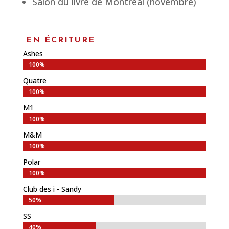
Salon du livre de Montréal (novembre)
EN ÉCRITURE
Ashes
100%
100%
Quatre
100%
100%
M1
100%
100%
M&M
100%
100%
Polar
100%
100%
Club des i - Sandy
50%
50%
SS
40%
40%