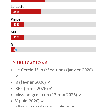
Le pacte
35%
35%
Prince
15%
15%
Mu
15%
15%
R
5%
5%
PUBLICATIONS
Le Cercle félin (réédition) (janvier 2026)
✔
B (février 2026)
✔
BF2 (mars 2026)
✔
Mission gros con (13 mai 2026)
✔
V (juin 2026)
✔