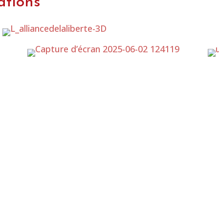
ations
Young-adult
R
En savoir plus