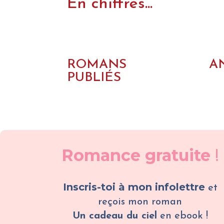
En chiffres...
ROMANS
A
PUBLIÉS
Romance gratuite
!
Inscris-toi à mon infolettre
et
reçois mon roman
Un cadeau du ciel
en ebook !