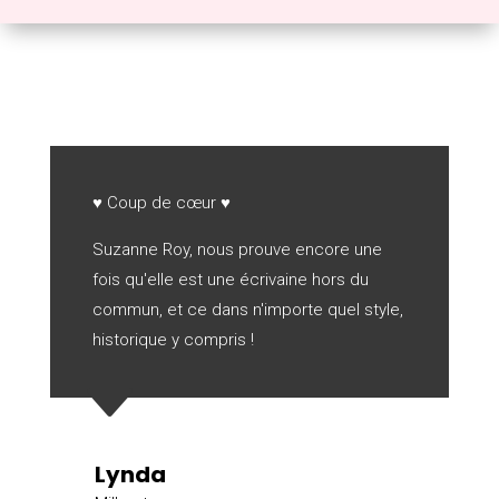
♥ Coup de cœur ♥
Suzanne Roy, nous prouve encore une
fois qu'elle est une écrivaine hors du
commun, et ce dans n'importe quel style,
historique y compris !
C
Lynda