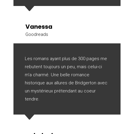
C
Vanessa
Goodreads
Les romans ayant plus de 300 pages me
rebutent toujours un peu, mais celui-ci
m’a charmé. Une belle romance
historique aux allures de Bridgerton avec
un mystérieux prétendant au coeur
tendre.
C