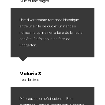
Mille et une pages
Une divertissante romance historique
entre une fille de duc et un irlandais
richissime qui n’a rien à faire de la haute
société. Parfait pour les fans de
Bridgerton.
C
Valerie S
Les libraires
D'épreuves, en désillusions... Et en
aventures... quand l'amour sort à chaque