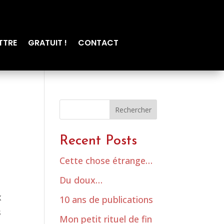
TTRE
GRATUIT !
CONTACT
Rechercher
Recent Posts
Cette chose étrange…
Du doux…
r
x
10 ans de publications
s
Mon petit rituel de fin