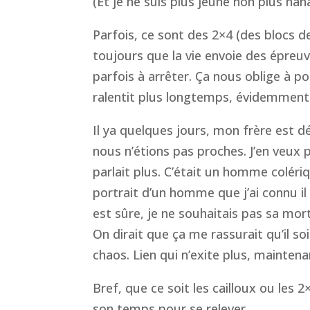
(Et je ne suis plus jeune non plus hah
Parfois, ce sont des 2×4 (des blocs d
toujours que la vie envoie des épreu
parfois à arrêter. Ça nous oblige à p
ralentit plus longtemps, évidemment. E
Il ya quelques jours, mon frère est dé
nous n’étions pas proches. J’en veux 
parlait plus. C’était un homme coléri
portrait d’un homme que j’ai connu il 
est sûre, je ne souhaitais pas sa mort
On dirait que ça me rassurait qu’il so
chaos. Lien qui n’exite plus, maintena
Bref, que ce soit les cailloux ou les 2×
son temps pour se relever.