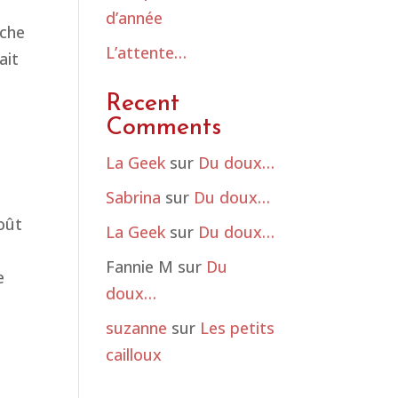
d’année
êche
L’attente…
ait
Recent
Comments
La Geek
sur
Du doux…
e
Sabrina
sur
Du doux…
goût
La Geek
sur
Du doux…
Fannie M
sur
Du
e
doux…
suzanne
sur
Les petits
cailloux