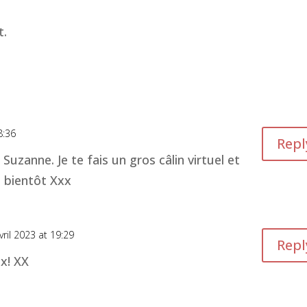
t.
8:36
Repl
uzanne. Je te fais un gros câlin virtuel et
é bientôt Xxx
vril 2023 at 19:29
Repl
x! XX