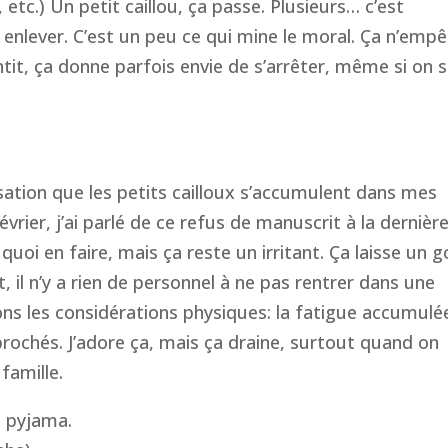
tc.) Un petit caillou, ça passe. Plusieurs… c’est
s enlever. C’est un peu ce qui mine le moral. Ça n’emp
tit, ça donne parfois envie de s’arrêter, même si on s
sation que les petits cailloux s’accumulent dans mes
rier, j’ai parlé de ce refus de manuscrit à la dernièr
 quoi en faire, mais ça reste un irritant. Ça laisse un 
 il n’y a rien de personnel à ne pas rentrer dans une
ons les considérations physiques: la fatigue accumulé
ochés. J’adore ça, mais ça draine, surtout quand on
 famille.
n pyjama.