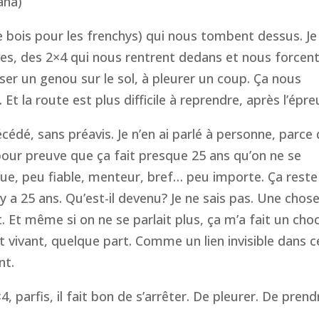
aha)
e bois pour les
frenchys
) qui nous tombent dessus. Je
ves, des 2×4 qui nous rentrent dedans et nous forcen
oser un genou sur le sol, à pleurer un coup. Ça nous
t la route est plus difficile à reprendre, après l’épre
cédé, sans préavis. Je n’en ai parlé à personne, parce
pour preuve que ça fait presque 25 ans qu’on ne se
que, peu fiable, menteur, bref… peu importe. Ça reste
y a 25 ans. Qu’est-il devenu? Je ne sais pas. Une chos
. Et même si on ne se parlait plus, ça m’a fait un choc
it vivant, quelque part. Comme un lien invisible dans c
nt.
4, parfis, il fait bon de s’arrêter. De pleurer. De prend