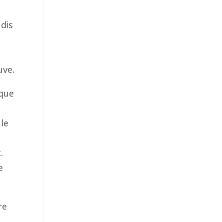
 dis
t
uve.
 que
 le
e
.
e
re