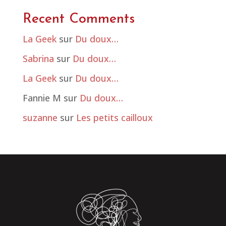
Recent Comments
La Geek
sur
Du doux…
Sabrina
sur
Du doux…
La Geek
sur
Du doux…
Fannie M
sur
Du doux…
suzanne
sur
Les petits cailloux