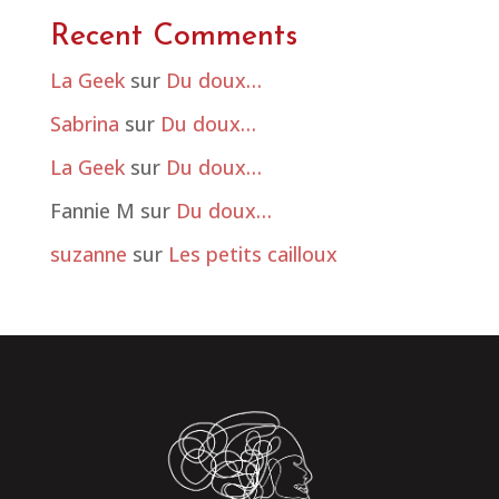
Recent Comments
La Geek
sur
Du doux…
Sabrina
sur
Du doux…
La Geek
sur
Du doux…
Fannie M
sur
Du doux…
suzanne
sur
Les petits cailloux