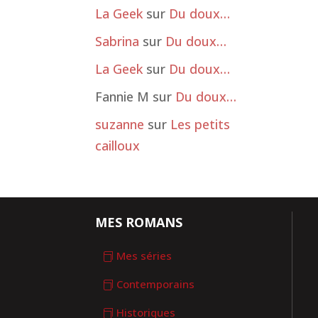
La Geek
sur
Du doux…
Sabrina
sur
Du doux…
La Geek
sur
Du doux…
Fannie M
sur
Du doux…
suzanne
sur
Les petits
cailloux
MES ROMANS
Mes séries
Contemporains
Historiques