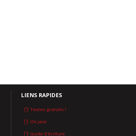
LIENS RAPIDES
Textes gratuits !
On jase
Guide d'écriture