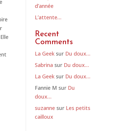
ie
d’année
L’attente…
ire
r
Recent
Elle
Comments
La Geek
sur
Du doux…
ent
i
Sabrina
sur
Du doux…
La Geek
sur
Du doux…
Fannie M
sur
Du
doux…
suzanne
sur
Les petits
cailloux