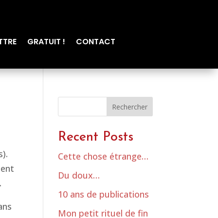
TTRE
GRATUIT !
CONTACT
Rechercher
Recent Posts
s).
Cette chose étrange…
dent
Du doux…
.
10 ans de publications
ans
Mon petit rituel de fin